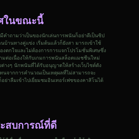
ทศในขณะนี้
ล้วมีคำถามว่าเป็นของนักเล่นการพนันก็อย่าดีเป็นซิป
บ้านทางคู่แข่ง เริ่มต้นแล้วก็ยังสา มารถเข้าใช้
ไม่ต้องตกใจและไม่ต้องการการแจกโปรโมชั่นพิเศษซึ่ง
ามต่อเนื่องให้กับเกมการพนันสล็อตแมชชีนใหม่
างๆ นักพนันที่ได้รับอนุญาตให้สร้างเว็บไซต์ดัง
ตอบแทนจากการคำนวณเป็นเหตุผลที่ไม่สามารถจะ
ก็อย่าลืมเข้าไปเยี่ยมชมอินเทอร์เฟซของคาสิโนได้
ะสบการณ์ที่ดี