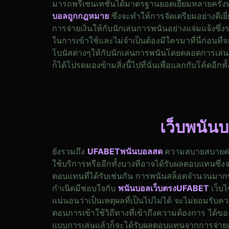
มารถพรีเซนเทชั่นได้มาตรฐานยอดเยี่ยมหลายครั้
บอลถูกกฎหมาย
ซึ่งจะทำให้การจัดเตรียมอย่างดีเยี่ย
การจ่ายเงินให้กับนักเล่นการพนันอย่างแจ่มแจ้งซึ่งรว
ในการเข้าใช้และไม่จำเป็นต้องมีใครมาที่นี่ก่อนที่
โบนัสต่างๆให้กับนักเล่นการพนันโดยตลอดการเล่นใน
ก็ได้โปรดมองข้ามสิ่งนี้ไปที่นั่นเพื่อแลกกับโค้ดอีกทั้
เว็บพนันบ
ยังรวมถึง
UFABETพนันบอลสด
ความสบายสบายต่างๆ
ใช้บริการหรืออีกทั้งบางทีอาจได้รับผลตอบแทนซึ่งจ
ตอบแทนที่ได้รับเช่นกัน การพนันสล็อตจำนวนมากขึ้นตา
กำเนิดมีชอบใจกับ
พนันบอลเว็บตรงUFABET
เว็บไ
แน่นอนว่าเป็นเหตุผลที่เป็นไปไม่ได้ จะไม่ยอมรับคว
ตอนการเข้าใช้วิถีทางที่เข้าถึงความต้องการ ได้
แบบการเล่นแล้วก็จะได้รับผลตอบแทนจากการจ่ายเงิน