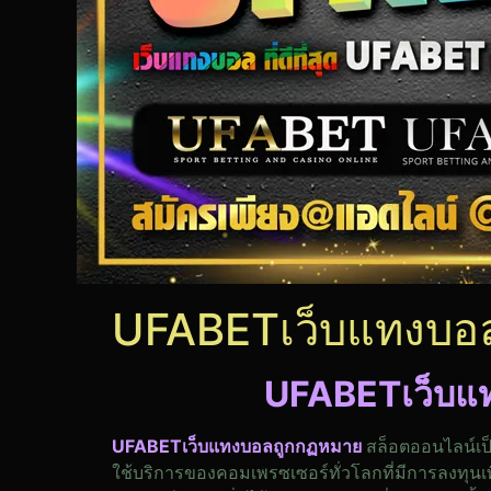
UFABETเว็บแทงบอลถ
UFABETเว็บแ
UFABETเว็บแทงบอลถูกกฏหมาย
สล็อตออนไลน์เป
ใช้บริการของคอมเพรซเซอร์ทั่วโลกที่มีการลงทุนเพ