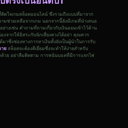
บตรงเป็นอันดับ1
กที่ติดใจเกมสล็อตออนไลน์ ซึ่งรวมถึงแบบที่มาจาก
การความช่วยเหลือจากเกม นอกจากนี้ยังมีเกมที่นำเสนอ
วอย่างเช่น คำถามที่ถามเกี่ยวกับเงินออมเข้าไว้ด้าน
นื่องจากให้อิสระกับนักเสี่ยงดวงได้อย่า คุณควร
มาซึ่งช่องทางการหาเงินทั้งยังเป็นผู้นำในการรับ
มาย
สล็อตจะต้องดีเยี่ยมซึ่งจะทำให้ง่ายสำหรับ
าด้วย อย่าลืมติดตาม การพนันบอลที่มีการแจกไพ่