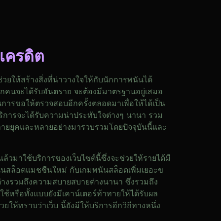
ีเครดิต
ยให้สร้างสิ่งที่น่าวางใจให้กับนักการพนันได้
บทุกคนจะได้รับอันตราย จะต้องมีมาตรฐานอยู่เสมอ
นการขอให้ตรวจสอบอีกครั้งตลอดมาเพื่อให้ได้เป็น
ช้บริการจะได้รับความน่าประทับใจต่างๆ นานา รวม
นำเกมหลายยุคและหลายอย่างมารวบรวมโดยปัจจุบันนี้และ
ดแล้วมาใช้บริการของเว็บไซต์นี้ซึ่งจะช่วยให้รายได้มี
นันสล็อตแมชชีนใหม่ กับเกมพนันสล็อตเพิ่มเยอะข
บบต่างรวมถึงความสบายสบายต่างนานา ซึ่งรวมถึง
ใช้หรือทั้งแบบยังมีเคาน์เตอร์ท้าทายให้ได้รับผล
ให้ทราบว่าเว็บ นี้ยังมีให้บริการอีกวิถีทางหนึ่ง