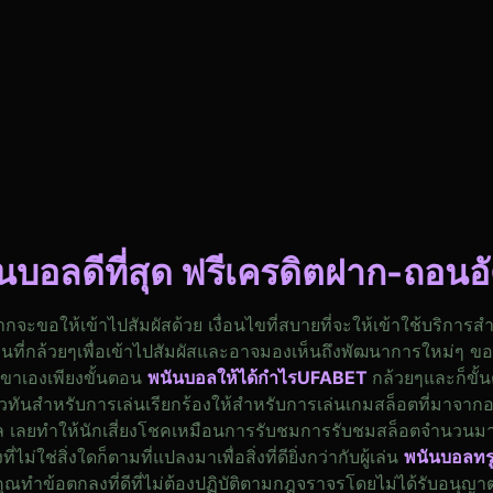
ันบอลดีที่สุด ฟรีเครดิตฝาก-ถอนอั
ากจะขอให้เข้าไปสัมผัสด้วย เงื่อนไขที่สบายที่จะให้เข้าใช้บริการ
นตอนที่กล้วยๆเพื่อเข้าไปสัมผัสและอาจมองเห็นถึงพัฒนาการใหม่ๆ ข
เขาเองเพียงขั้นตอน
พนันบอลให้ได้กำไรUFABET
กล้วยๆและก็ขั้นต
ร็วทันสำหรับการเล่นเรียกร้องให้สำหรับการเล่นเกมสล็อตที่มาจาก
เพิล เลยทำให้นักเสี่ยงโชคเหมือนการรับชมการรับชมสล็อตจำนว
ม่ใช่สิ่งใดก็ตามที่แปลงมาเพื่อสิ่งที่ดียิ่งกว่ากับผู้เล่น
พนันบอลทร
้คุณทำข้อตกลงที่ดีที่ไม่ต้องปฏิบัติตามกฎจราจรโดยไม่ได้รับอนุ