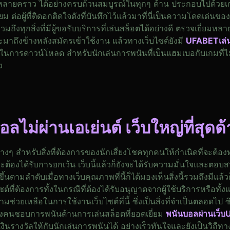
งหลายคราว ได้อย่างครบถ้วนสมบูรณ์ในทุกๆ ด้าน ประกอบไปด้วยเ
ม ต่อผู้ที่ติดอกติดใจดังที่บันทึกไว้แล้วมาที่นี่เป็นความโดดเด่นของเ
มถึงทุกสิ่งที่มีผู้ขอรับบริการที่เล่นสล็อตได้อย่างดี ตรวจเยี่ยมหลา
จะมาถึงข้างหลังสมัครเข้าใช้งาน แล้วทางเว็บไซต์ยังมี
UFABETเล่
การดาวน์โหลด สำหรับนักเล่นการพนันที่เบ็นแฮมเบอกับเกมที่ไม่ต้อ
ง
อลไม่ผ่านเอเย่นต์ เว็บใหญ่ที่สุดด
 สำหรับสิ่งที่ต้องการของนักเสี่ยงโชคทุกคนให้กำเนิดที่จะต้องทำ
ะต้องได้รับการยกเว้น เว็บนี้แล้วก็ยังจะได้รับความมั่นใจและตอบ
มลำดับเมื่อทางเว็บคุณภาพที่นี้ก็ได้มองเห็นสิ่งนี้รวมถึงมีแล้วก็
ซต์ที่ต้องการทั้งในกรณีที่ต้องได้รับอนุญาตจากผู้ใช้บริการหรือทั้งแ
ามช่วยเหลือในการใช้งานเว็บไซต์ที่นี้ ซึ่งเป็นสิ่งที่จำเป็นตลอดไป
ของคนชอบการพนันด้านการเล่นสล็อตที่ยอดเยี่ยม
พนันบอลผ่านเว็
รางวัลให้กับนักเล่นการพนันได้ อย่างเร็วทันใจและยังเป็นวิถีทาง