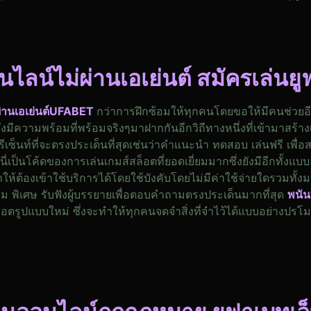
นไลน์ไม่ผ่านเอเย่นต์ สมัครเล่นย
ผ่านเอเย่นต์UFABET
กว่าการฝึกซ้อมให้ทุกคนโดยขอให้มีคนช่วยอีก
มีความพร้อมที่พร้อมจริงๆมาฝากกันอีกวิถีทางหนึ่งที่เข้ามาสร้างเง
เซ็นท์ที่จะตรงประเด็นที่สุดเช่นว่าคำแนะนำ ทดสอบ เล่นฟรี เพื่อส
่นี่เป็นโค้ดของการเล่นเกมส์สล็อตที่ยอดเยี่ยมมากซึ่งยังมีอีกทั้งแ
ห้ต้องเข้าใช้บริการได้โดยใช้บังคับโดยไม่มีค่าใช้จ่ายใดรวมทั้งมวล
โม พิเศษ รับฟังผู้บรรยายเพื่อตอบคำถามตรงประเด็นมากที่สุด
พนั
อตรูปแบบใหม่ ซึ่งจะทำให้ทุกคนจดจำสิ่งที่จำไว้ได้แบบอย่างปรโมช