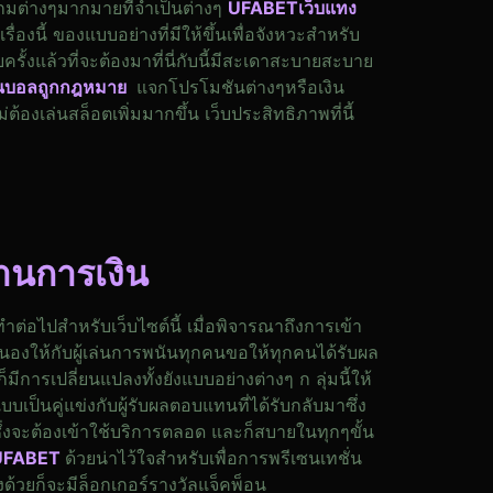
กมต่างๆมากมายที่จำเป็นต่างๆ
UFABETเว็บแทง
รื่องนี้ ของแบบอย่างที่มีให้ขึ้นเพื่อจังหวะสำหรับ
ยครั้งแล้วที่จะต้องมาที่นี่กับนี้มีสะเดาสะบายสะบาย
นบอลถูกกฎหมาย
แจกโปรโมชันต่างๆหรือเงิน
งเล่นสล็อตเพิ่มมากขึ้น เว็บประสิทธิภาพที่นี้
้านการเงิน
ต่อไปสำหรับเว็บไซต์นี้ เมื่อพิจารณาถึงการเข้า
สนองให้กับผู้เล่นการพนันทุกคนขอให้ทุกคนได้รับผล
มีการเปลี่ยนแปลงทั้งยังแบบอย่างต่างๆ ก ลุ่มนี้ให้
บบเป็นคู่แข่งกับผู้รับผลตอบแทนที่ได้รับกลับมาซึ่ง
 ซึ่งจะต้องเข้าใช้บริการตลอด และก็สบายในทุกๆขั้น
บUFABET
ด้วยน่าไว้ใจสำหรับเพื่อการพรีเซนเทชั่น
ด้วยก็จะมีล็อกเกอร์รางวัลแจ็คพ็อน