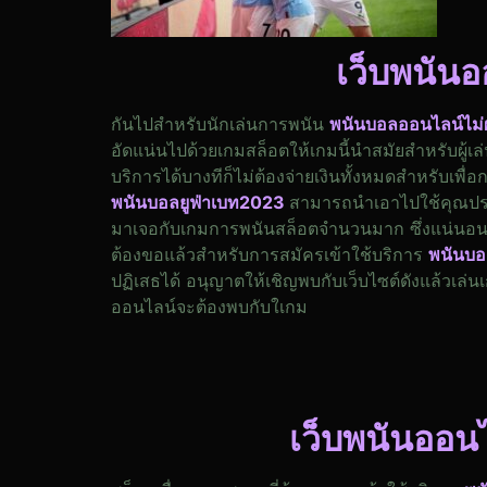
เว็บพนันอ
กันไปสำหรับนักเล่นการพนัน
พนันบอลออนไลน์ไม่
อัดแน่นไปด้วยเกมสล็อตให้เกมนี้นำสมัยสำหรับผู้เล่
บริการได้บางทีก็ไม่ต้องจ่ายเงินทั้งหมดสำหรับเพื่
พนันบอลยูฟ่าเบท2023
สามารถนำเอาไปใช้คุณประโ
มาเจอกับเกมการพนันสล็อตจำนวนมาก ซึ่งแน่นอนว่าต้
ต้องขอแล้วสำหรับการสมัครเข้าใช้บริการ
พนันบอ
ปฏิเสธได้ อนุญาตให้เชิญพบกับเว็บไซต์ดังแล้วเล่น
ออนไลน์จะต้องพบกับใเกม
เว็บพนันออนไ